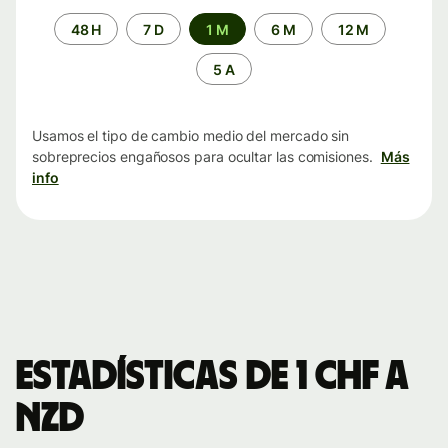
Periodo
48 H
7 D
1 M
6 M
12 M
de
tiempo
5 A
Usamos el tipo de cambio medio del mercado sin
sobreprecios engañosos para ocultar las comisiones.
Más
info
Estadísticas de 1 CHF a
NZD