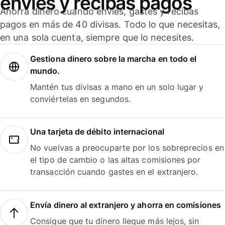
envíes y recibas pagos
Ahorra dinero cuando envíes, gastes y recibas
pagos en más de 40 divisas. Todo lo que necesitas,
en una sola cuenta, siempre que lo necesites.
Gestiona dinero sobre la marcha en todo el
mundo.
Mantén tus divisas a mano en un solo lugar y
conviértelas en segundos.
Una tarjeta de débito internacional
No vuelvas a preocuparte por los sobreprecios en
el tipo de cambio o las altas comisiones por
transacción cuando gastes en el extranjero.
Envía dinero al extranjero y ahorra en comisiones
Consigue que tu dinero llegue más lejos, sin