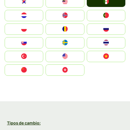
Mexico
South Korea
Malay
Nederland
Norge
Portugal
Polska
România
Россия
Slovensko
Ruoŧŧa
ไทย
Türkiye
United States
Vietnam
中国
中國香港特別行政區
Tipos de cambio: