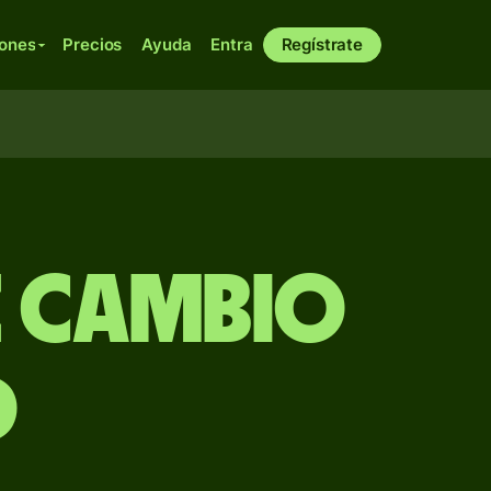
iones
Precios
Ayuda
Entra
Regístrate
e Cambio
D