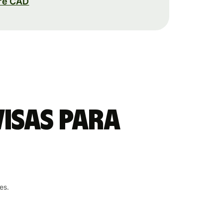
re CAD
visas para
es.