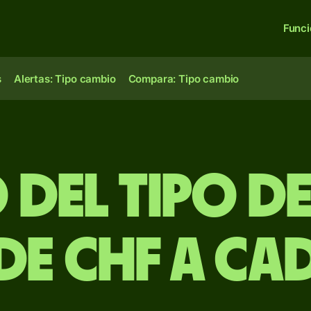
Func
s
Alertas: Tipo cambio
Compara: Tipo cambio
 del Tipo d
de CHF a CA