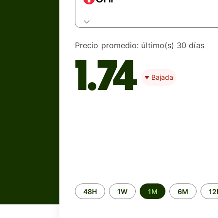
Precio promedio:
último(s) 30 días
1.74
Bajada
Time
48H
1W
1M
6M
1
period