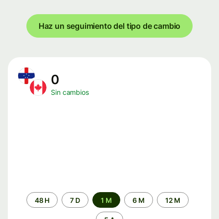
Haz un seguimiento del tipo de cambio
0
Sin cambios
Periodo
48 H
7 D
1 M
6 M
12 M
de
tiempo