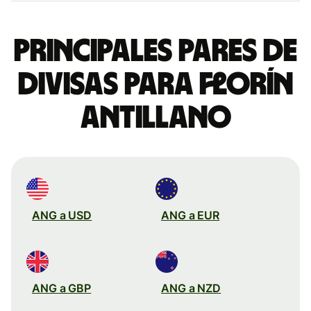
Principales pares de
divisas para florín
antillano
ANG a USD
ANG a EUR
ANG a GBP
ANG a NZD