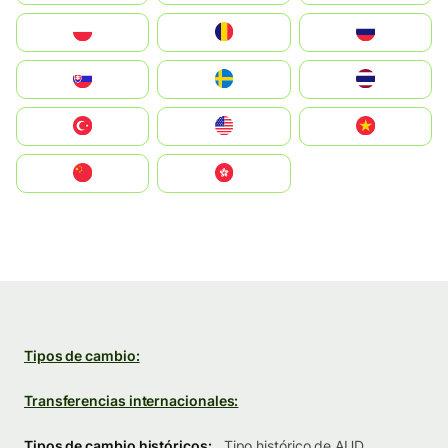
Polska
România
Россия
Slovensko
Ruoŧŧa
ไทย
Türkiye
United States
Vietnam
中国
中國香港特別行政區
Tipos de cambio:
Transferencias internacionales:
Tipos de cambio históricos:
Tipo histórico de AUD