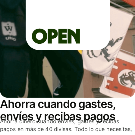
Ahorra cuando gastes,
envíes y recibas pagos
Ahorra dinero cuando envíes, gastes y recibas
pagos en más de 40 divisas. Todo lo que necesitas,