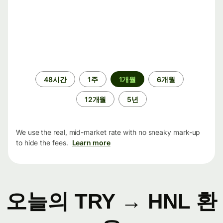
기
48시간
1주
1개월
6개월
간
12개월
5년
We use the real, mid-market rate with no sneaky mark-up
to hide the fees.
Learn more
오늘의 TRY → HNL 환