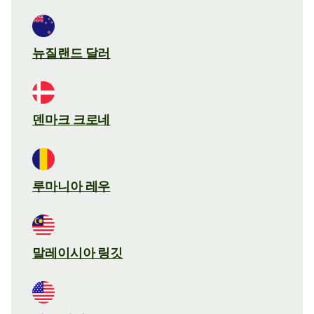
뉴질랜드 달러
덴마크 크로네
루마니아 레우
말레이시아 링깃