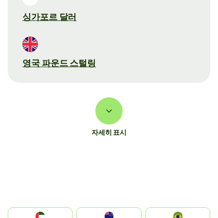
싱가포르 달러
영국 파운드 스털링
자세히 표시
الإمارات العربية المتحدة
Australia
Brazil