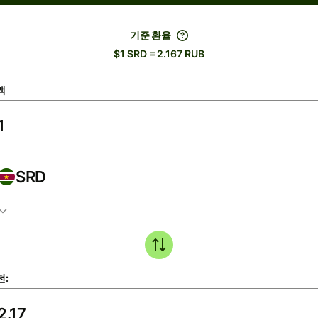
기준 환율
$1 SRD = 2.167 RUB
액
SRD
전: