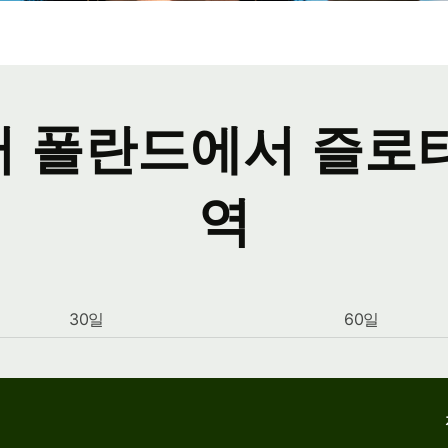
 폴란드에서 즐로
역
30일
60일