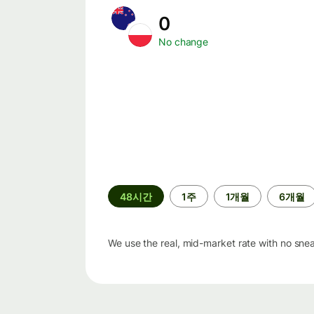
0
No change
기
48시간
1주
1개월
6개월
간
We use the real, mid-market rate with no sne