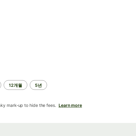
12개월
5년
aky mark-up to hide the fees.
Learn more