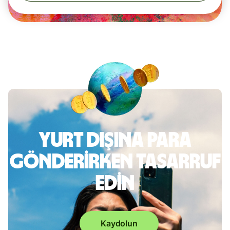
Yurt dışına para
gönderirken tasarruf
edin
Kaydolun