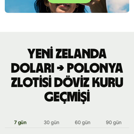
Yeni Zelanda
doları → Polonya
zlotisi döviz kuru
geçmişi
7 gün
30 gün
60 gün
90 gün