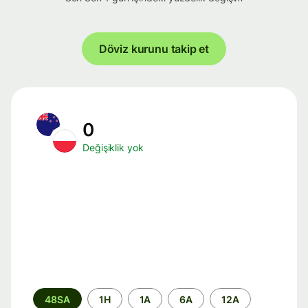
Döviz kurunu takip et
0
Değişiklik yok
Zaman
48SA
1H
1A
6A
12A
aralığı