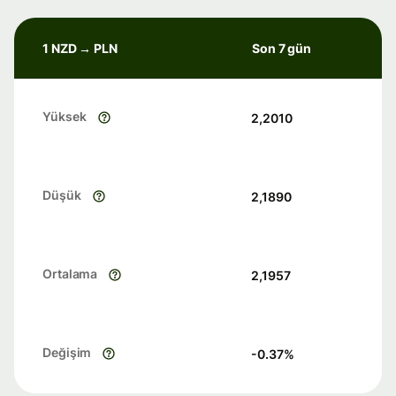
1 NZD → PLN
Son 7 gün
Yüksek
2,2010
Düşük
2,1890
Ortalama
2,1957
Değişim
-0.37
%