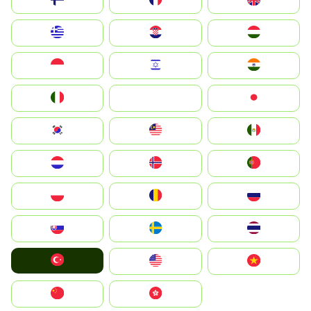
Suomi
France
United Kingdom
Greece
Hrvatska
Magyarország
Indonesia
Israel
India
Italia
JA
Japan
South Korea
Malay
Mexico
Nederland
Norge
Portugal
Polska
România
Россия
Slovensko
Ruoŧŧa
ไทย
Türkiye
United States
Vietnam
中国
中國香港特別行政區