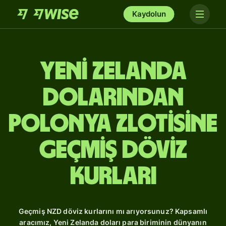
Kaydolun
Yeni Zelanda
dolarından
Polonya zlotisine
Geçmiş Döviz
Kurları
Geçmiş NZD döviz kurlarını mı arıyorsunuz? Kapsamlı
aracımız, Yeni Zelanda doları para biriminin dünyanın