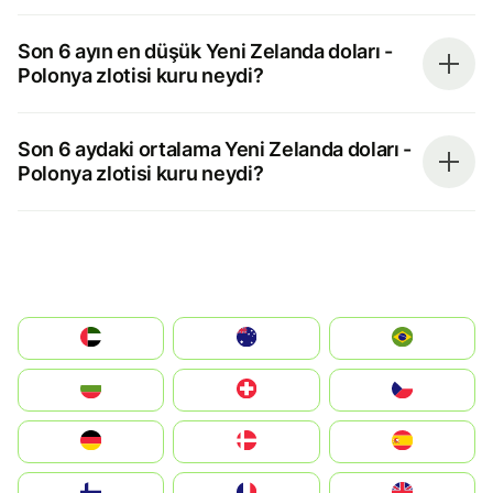
Son 6 ayın en düşük Yeni Zelanda doları -
Polonya zlotisi kuru neydi?
Son 6 aydaki ortalama Yeni Zelanda doları -
Polonya zlotisi kuru neydi?
الإمارات العربية المتحدة
Australia
Brazil
България
Switzerland
Czechia
Deutschland
Denmark
España