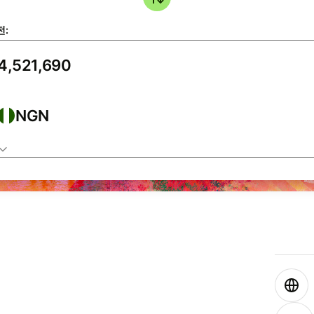
전:
NGN