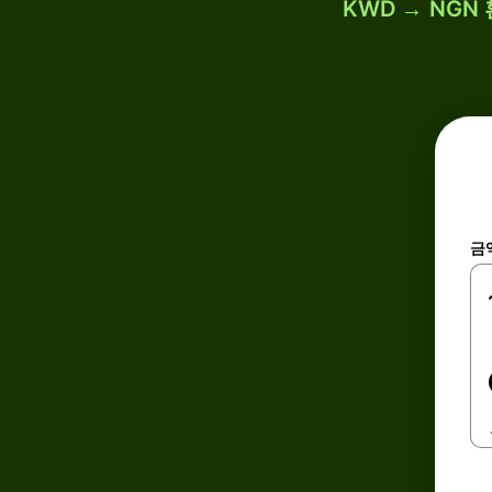
KWD → NGN
금