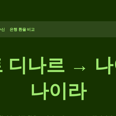
수신
은행 환율 비교
 디나르 → 
나이라