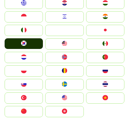
Greece
Hrvatska
Magyarország
Indonesia
Israel
India
Italia
JA
Japan
South Korea
Malay
Mexico
Nederland
Norge
Portugal
Polska
România
Россия
Slovensko
Ruoŧŧa
ไทย
Türkiye
United States
Vietnam
中国
中國香港特別行政區