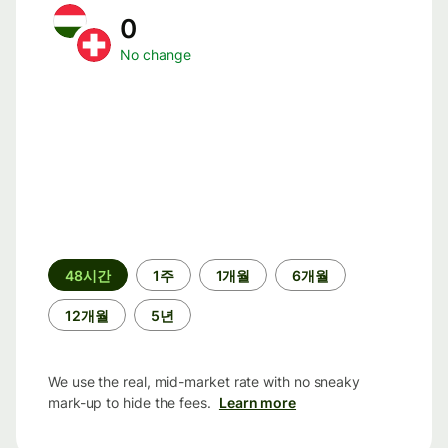
0
No change
기
48시간
1주
1개월
6개월
간
12개월
5년
We use the real, mid-market rate with no sneaky
mark-up to hide the fees.
Learn more