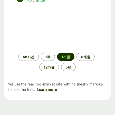
No change
기
48시간
1주
1개월
6개월
간
12개월
5년
We use the real, mid-market rate with no sneaky mark-up
to hide the fees.
Learn more