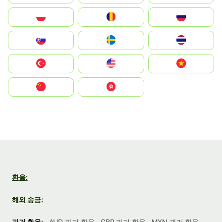
Polska
România
Россия
Slovensko
Ruoŧŧa
ไทย
Türkiye
United States
Vietnam
中国
中國香港特別行政區
환율:
해외 송금:
과거 환율:
AUD 과거 환율
GBP 과거 환율
MXN 과거 환율