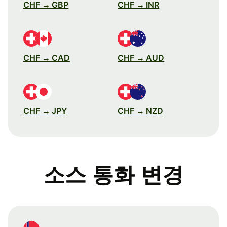
CHF → GBP
CHF → INR
CHF → CAD
CHF → AUD
CHF → JPY
CHF → NZD
소스 통화 변경