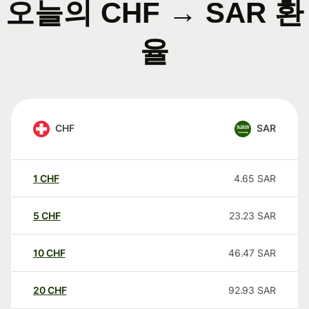
오늘의 CHF → SAR 환
율
CHF
SAR
1
CHF
4.65
SAR
5
CHF
23.23
SAR
10
CHF
46.47
SAR
20
CHF
92.93
SAR