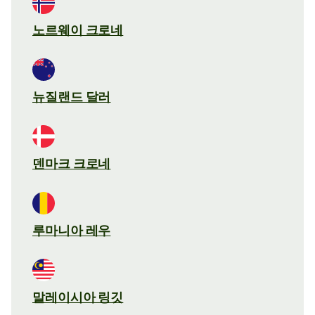
노르웨이 크로네
뉴질랜드 달러
덴마크 크로네
루마니아 레우
말레이시아 링깃