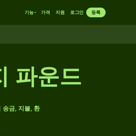
기능
가격
지원
로그인
등록
지 파운드
 송금, 지불, 환