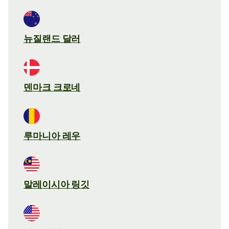
뉴질랜드 달러
덴마크 크로네
루마니아 레우
말레이시아 링깃