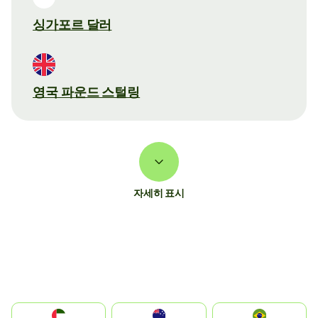
싱가포르 달러
영국 파운드 스털링
자세히 표시
الإمارات العربية المتحدة
Australia
Brazil