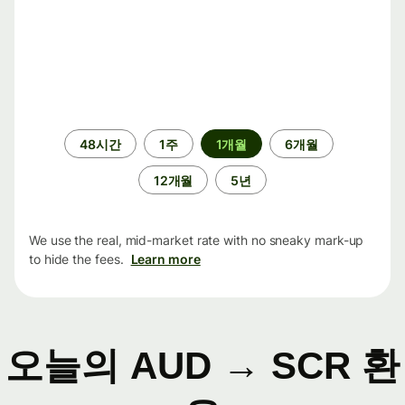
기
48시간
1주
1개월
6개월
간
12개월
5년
We use the real, mid-market rate with no sneaky mark-up
to hide the fees.
Learn more
오늘의 AUD → SCR 환