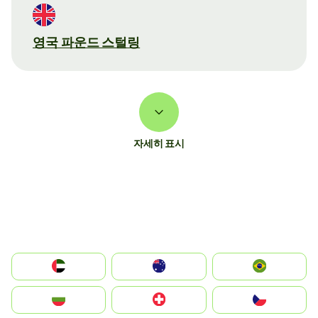
영국 파운드 스털링
자세히 표시
الإمارات العربية المتحدة
Australia
Brazil
България
Switzerland
Czechia