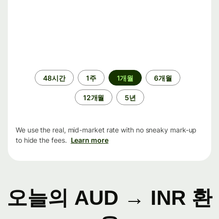
기
48시간
1주
1개월
6개월
간
12개월
5년
We use the real, mid-market rate with no sneaky mark-up
to hide the fees.
Learn more
오늘의 AUD → INR 환