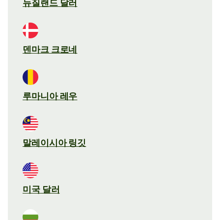
뉴질랜드 달러
덴마크 크로네
루마니아 레우
말레이시아 링깃
미국 달러