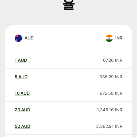
율
AUD
INR
1
AUD
67.26
INR
5
AUD
336.29
INR
10
AUD
672.58
INR
20
AUD
1,345.16
INR
50
AUD
3,362.91
INR