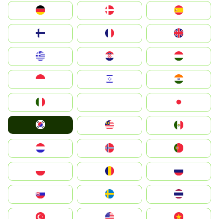
Deutschland
Denmark
España
Suomi
France
United Kingdom
Greece
Hrvatska
Magyarország
Indonesia
Israel
India
Italia
JA
Japan
South Korea
Malay
Mexico
Nederland
Norge
Portugal
Polska
România
Россия
Slovensko
Ruoŧŧa
ไทย
Türkiye
United States
Vietnam