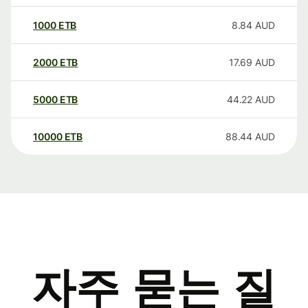
1000
ETB
8.84
AUD
2000
ETB
17.69
AUD
5000
ETB
44.22
AUD
10000
ETB
88.44
AUD
자주 묻는 질