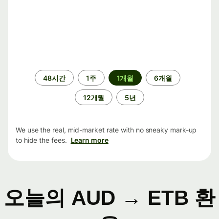
기
48시간
1주
1개월
6개월
간
12개월
5년
We use the real, mid-market rate with no sneaky mark-up
to hide the fees.
Learn more
오늘의 AUD → ETB 환