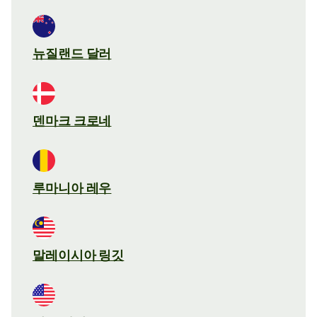
뉴질랜드 달러
덴마크 크로네
루마니아 레우
말레이시아 링깃