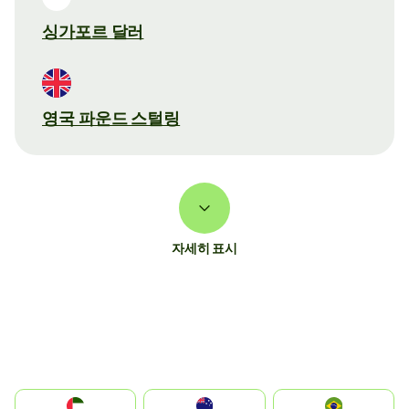
싱가포르 달러
영국 파운드 스털링
자세히 표시
الإمارات العربية المتحدة
Australia
Brazil