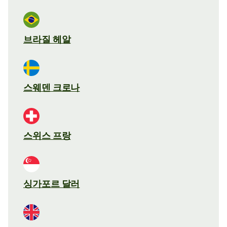
브라질 헤알
스웨덴 크로나
스위스 프랑
싱가포르 달러