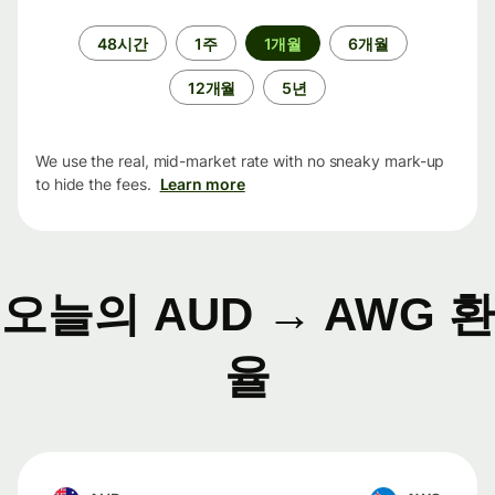
기
48시간
1주
1개월
6개월
간
12개월
5년
We use the real, mid-market rate with no sneaky mark-up
to hide the fees.
Learn more
오늘의 AUD → AWG 환
율