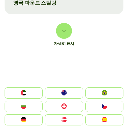
영국 파운드 스털링
자세히 표시
الإمارات العربية المتحدة
Australia
Brazil
България
Switzerland
Czechia
Deutschland
Denmark
España