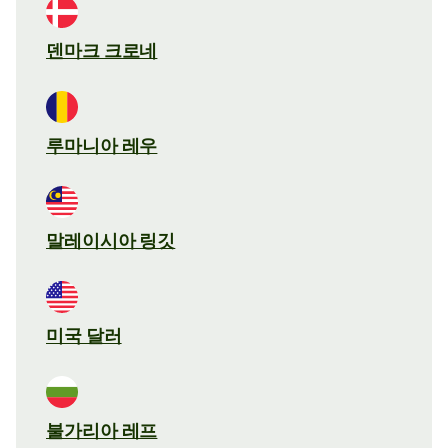
덴마크 크로네
루마니아 레우
말레이시아 링깃
미국 달러
불가리아 레프