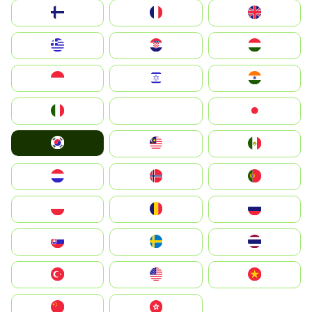
Suomi
France
United Kingdom
Greece
Hrvatska
Magyarország
Indonesia
Israel
India
Italia
JA
Japan
South Korea
Malay
Mexico
Nederland
Norge
Portugal
Polska
România
Россия
Slovensko
Ruoŧŧa
ไทย
Türkiye
United States
Vietnam
中国
中國香港特別行政區