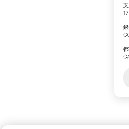
支
17
銀
C
都
C