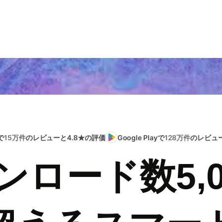
で
15万件
のレビューと4.8★の評価
Google Playで
128万件
のレビュー
ンロード数5,0