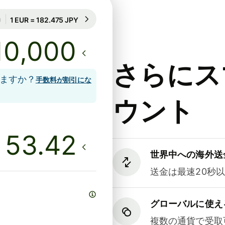
71時間のレート保証
1 EUR = 182.475 JPY
71時間のレート保証
さらにス
しますか？
手数料が割引にな
ウント
世界中への海外送
送金は最速20秒
グローバルに使え
複数の通貨で受取