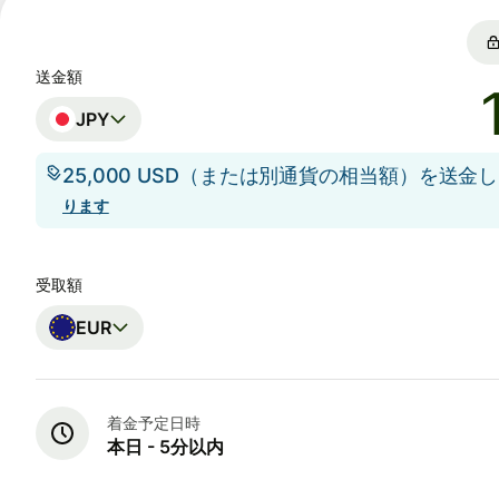
送金額
JPY
25,000 USD（または別通貨の相当額）を送金
ります
受取額
EUR
着金予定日時
本日 - 5分以内