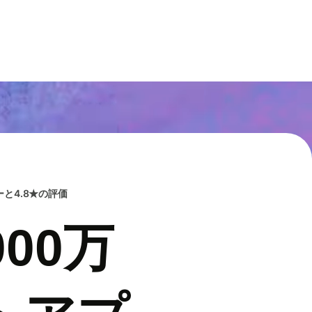
と4.8★の評価
00万