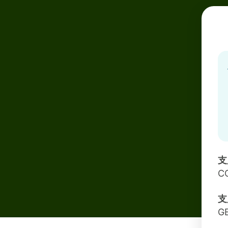
支
C
支
G