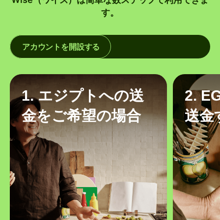
す。
アカウントを開設する
1. エジプトへの送
2. 
金をご希望の場合
送金