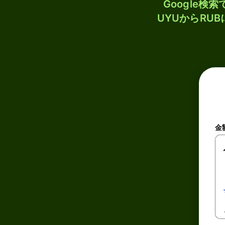
Google
UYUからRU
金