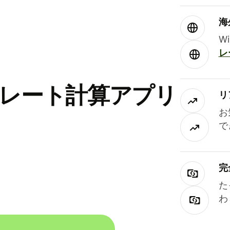
海
W
レ
替レート計算アプリ
リ
お
で
完
た
わ