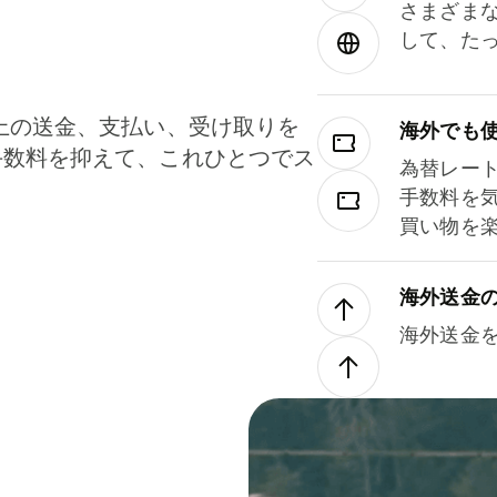
さまざま
して、た
上の送金、支払い、受け取りを
海外でも
手数料を抑えて、これひとつでス
為替レー
。
手数料を
買い物を
海外送金
海外送金