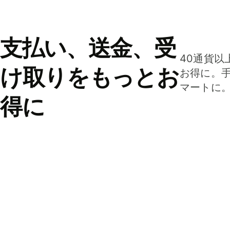
支払い、送金、受
40通貨以
け取りをもっとお
お得に。
マートに
得に