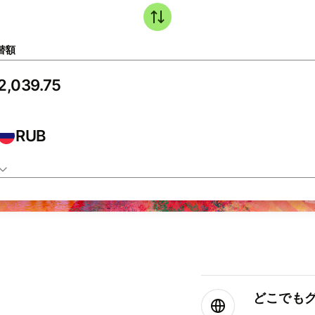
替額
RUB
どこでもグ⁠