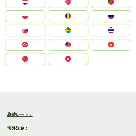
Nederland
Norge
Portugal
Polska
România
Россия
Slovensko
Ruoŧŧa
ไทย
Türkiye
United States
Vietnam
中国
中國香港特別行政區
為替レート：
海外送金：