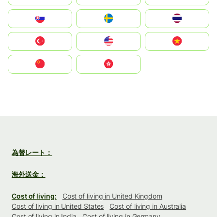
Slovensko
Ruoŧŧa
ไทย
Türkiye
United States
Vietnam
中国
中國香港特別行政區
為替レート：
海外送金：
Cost of living:
Cost of living in United Kingdom
Cost of living in United States
Cost of living in Australia
Cost of living in India
Cost of living in Germany