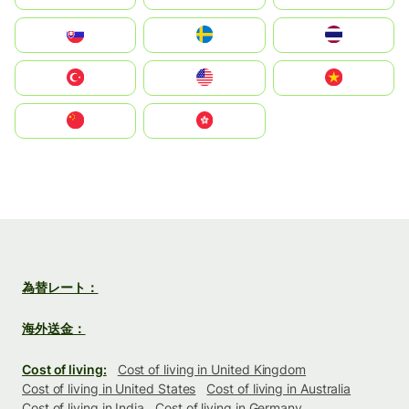
Slovensko
Ruoŧŧa
ไทย
Türkiye
United States
Vietnam
中国
中國香港特別行政區
為替レート：
海外送金：
Cost of living:
Cost of living in United Kingdom
Cost of living in United States
Cost of living in Australia
Cost of living in India
Cost of living in Germany