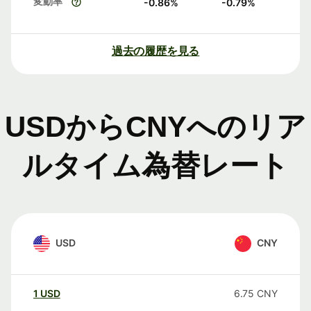
変動率
-0.86
%
-0.79
%
過去の履歴を見る
USDからCNYへのリア
ルタイム為替レート
USD
CNY
1
USD
6.75
CNY