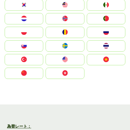
South Korea
Malay
Mexico
Nederland
Norge
Portugal
Polska
România
Россия
Slovensko
Ruoŧŧa
ไทย
Türkiye
United States
Vietnam
中国
中國香港特別行政區
為替レート：