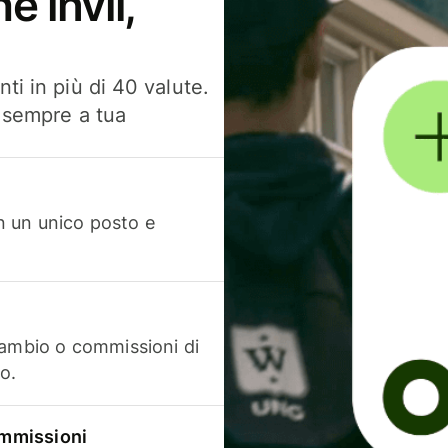
e invii,
ti in più di 40 valute.
, sempre a tua
in un unico posto e
cambio o commissioni di
o.
commissioni