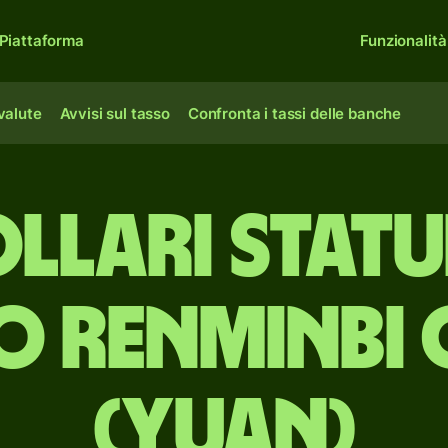
Piattaforma
Funzionalità
 valute
Avvisi sul tasso
Confronta i tassi delle banche
llari statu
o renminbi c
(yuan)