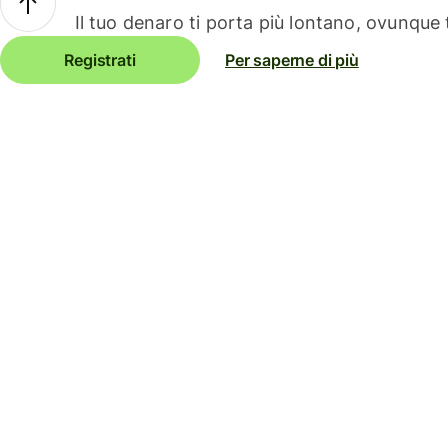
Il tuo denaro ti porta più lontano, ovunque t
Registrati
Per saperne di più