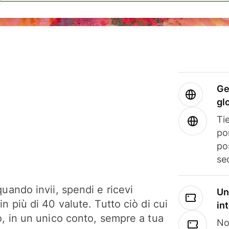
Ge
gl
Tie
po
po
se
uando invii, spendi e ricevi
Un
n più di 40 valute. Tutto ciò di cui
in
o, in un unico conto, sempre a tua
No