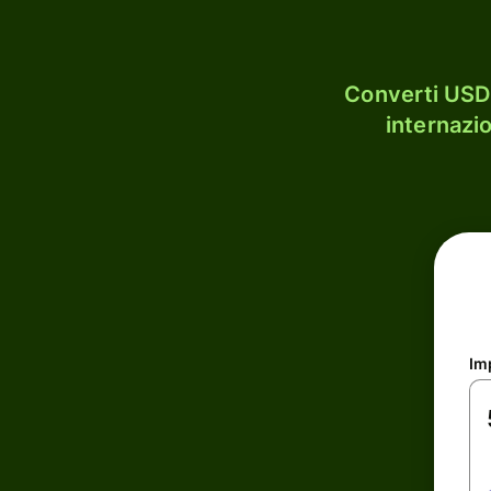
Converti USD 
internazi
Im