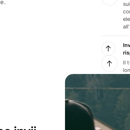
ne.
su
co
el
all
In
ri
Il
lo