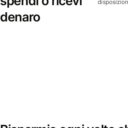
spendi o ricevi
disposizio
denaro