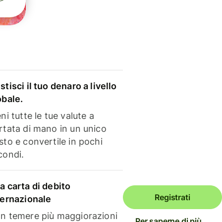
stisci il tuo denaro a livello
obale.
ni tutte le tue valute a
rtata di mano in un unico
sto e convertile in pochi
condi.
a carta di debito
Registrati
ternazionale
n temere più maggiorazioni
Per saperne di più