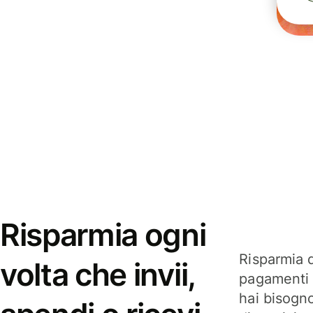
Risparmia ogni
Risparmia q
volta che invii,
pagamenti i
hai bisogn