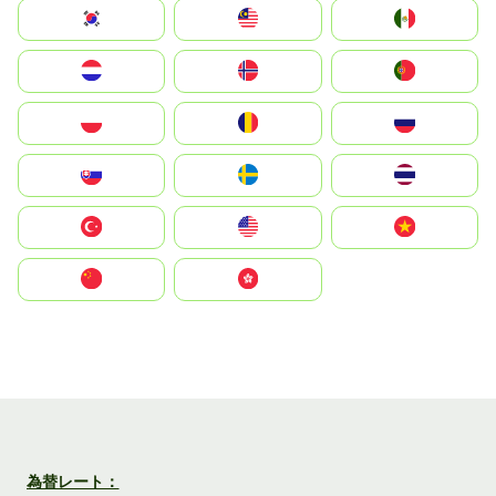
South Korea
Malay
Mexico
Nederland
Norge
Portugal
Polska
România
Россия
Slovensko
Ruoŧŧa
ไทย
Türkiye
United States
Vietnam
中国
中國香港特別行政區
為替レート：