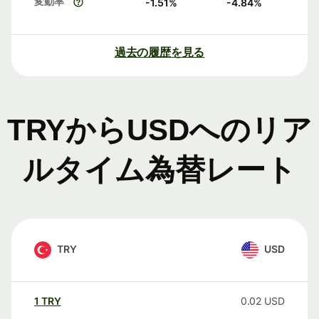
変動率
-1.51
%
-4.84
%
過去の履歴を見る
TRYからUSDへのリア
ルタイム為替レート
TRY
USD
1
TRY
0.02
USD