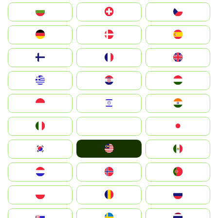
България
Switzerland
Czechia
Deutschland
Denmark
España
Suomi
France
United Kingdom
Greece
Hrvatska
Magyarország
Indonesia
Israel
India
Italia
JA
Japan
Malay
South Korea
Mexico
Nederland
Norge
Portugal
Polska
România
Россия
Slovensko
Ruoŧŧa
ไทย