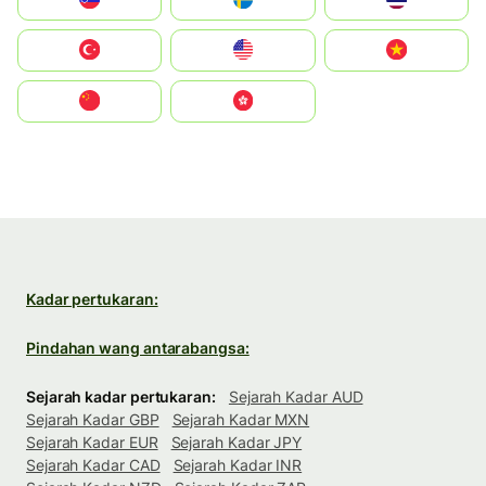
Türkiye
United States
Vietnam
中国
中國香港特別行政區
Kadar pertukaran:
Pindahan wang antarabangsa:
Sejarah kadar pertukaran:
Sejarah Kadar AUD
Sejarah Kadar GBP
Sejarah Kadar MXN
Sejarah Kadar EUR
Sejarah Kadar JPY
Sejarah Kadar CAD
Sejarah Kadar INR