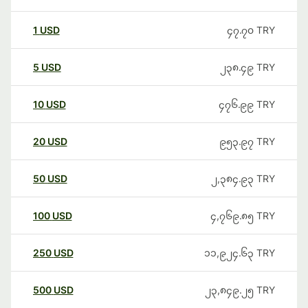
1
USD
၄၇.၇၀
TRY
5
USD
၂၃၈.၄၉
TRY
10
USD
၄၇၆.၉၉
TRY
20
USD
၉၅၃.၉၇
TRY
50
USD
၂,၃၈၄.၉၃
TRY
100
USD
၄,၇၆၉.၈၅
TRY
250
USD
၁၁,၉၂၄.၆၃
TRY
500
USD
၂၃,၈၄၉.၂၅
TRY