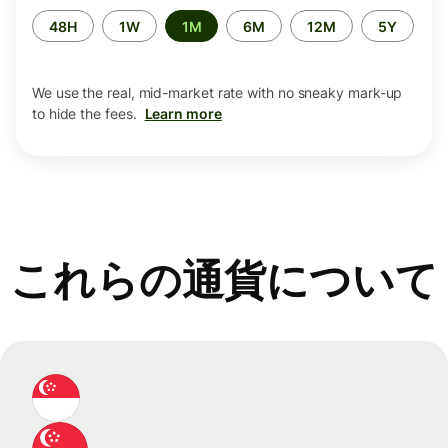
Time
48H
1W
1M
6M
12M
5Y
period
We use the real, mid-market rate with no sneaky mark-up
to hide the fees.
Learn more
これらの通貨について