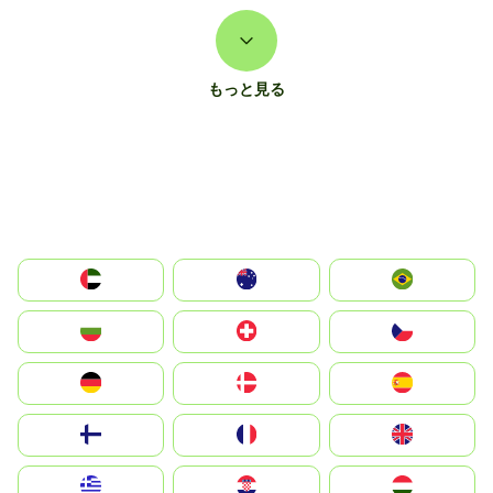
もっと見る
الإمارات العربية المتحدة
Australia
Brazil
България
Switzerland
Czechia
Deutschland
Denmark
España
Suomi
France
United Kingdom
Greece
Hrvatska
Magyarország