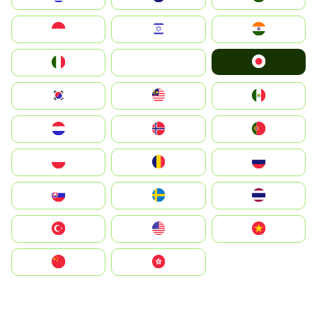
Indonesia
Israel
India
Japan
Italia
JA
South Korea
Malay
Mexico
Nederland
Norge
Portugal
Polska
România
Россия
Slovensko
Ruoŧŧa
ไทย
Türkiye
United States
Vietnam
中国
中國香港特別行政區