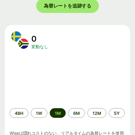
為替レートを追跡する
0
変動なし
期
48H
1W
1M
6M
12M
5Y
間
Wiseは隠れコストのない、リアルタイムの為替レートを使用