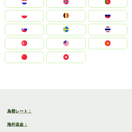
Nederland
Norge
Portugal
Polska
România
Россия
Slovensko
Ruoŧŧa
ไทย
Türkiye
United States
Vietnam
中国
中國香港特別行政區
為替レート：
海外送金：