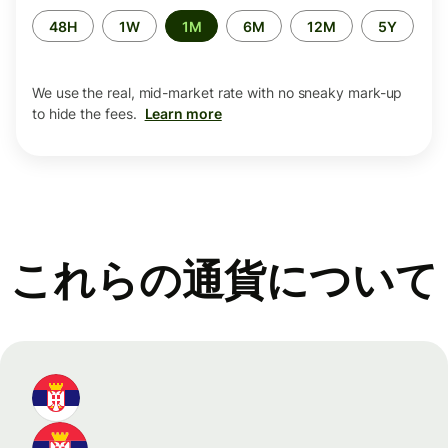
Time
48H
1W
1M
6M
12M
5Y
period
We use the real, mid-market rate with no sneaky mark-up
to hide the fees.
Learn more
これらの通貨について