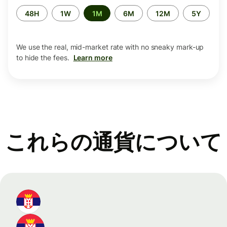
Time
48H
1W
1M
6M
12M
5Y
period
We use the real, mid-market rate with no sneaky mark-up
to hide the fees.
Learn more
これらの通貨について