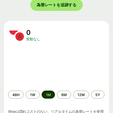
為替レートを追跡する
0
変動なし
期
48H
1W
1M
6M
12M
5Y
間
Wiseは隠れコストのない、リアルタイムの為替レートを使用