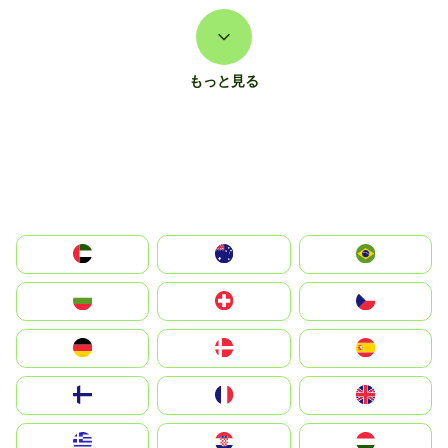
もっと見る
الإمارات العربية المتحدة
Australia
Brazil
България
Switzerland
Czechia
Deutschland
Denmark
España
Suomi
France
United Kingdom
Greece
Hrvatska
Magyarország