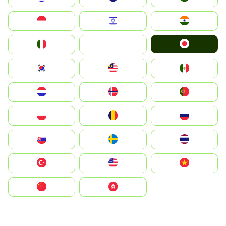
Indonesia
Israel
India
Japan
Italia
JA
South Korea
Malay
Mexico
Nederland
Norge
Portugal
Polska
România
Россия
Slovensko
Ruoŧŧa
ไทย
Türkiye
United States
Vietnam
中国
中國香港特別行政區