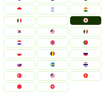
Indonesia
Israel
India
Japan
Italia
JA
South Korea
Malay
Mexico
Nederland
Norge
Portugal
Polska
România
Россия
Slovensko
Ruoŧŧa
ไทย
Türkiye
United States
Vietnam
中国
中國香港特別行政區