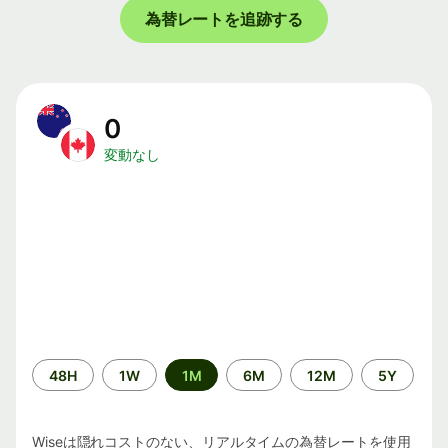
為替レートを追跡する
0
変動なし
期
48H
1W
1M
6M
12M
5Y
間
Wiseは隠れコストのない、リアルタイムの為替レートを使用