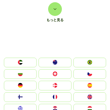
もっと見る
الإمارات العربية المتحدة
Australia
Brazil
България
Switzerland
Czechia
Deutschland
Denmark
España
Suomi
France
United Kingdom
Greece
Hrvatska
Magyarország