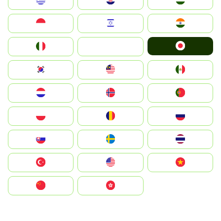
Greece
Hrvatska
Magyarország
Indonesia
Israel
India
Japan
Italia
JA
South Korea
Malay
Mexico
Nederland
Norge
Portugal
Polska
România
Россия
Slovensko
Ruoŧŧa
ไทย
Türkiye
United States
Vietnam
中国
中國香港特別行政區