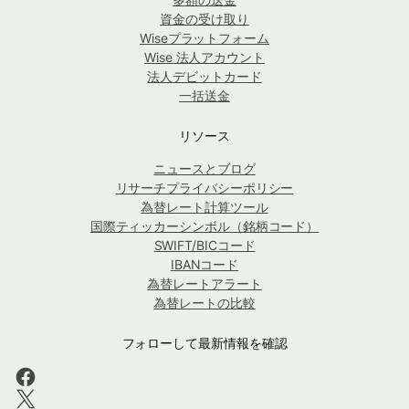
資金の受け取り
Wiseプラットフォーム
Wise 法人アカウント
法人デビットカード
一括送金
リソース
ニュースとブログ
リサーチプライバシーポリシー
為替レート計算ツール
国際ティッカーシンボル（銘柄コード）
SWIFT/BICコード
IBANコード
為替レートアラート
為替レートの比較
フォローして最新情報を確認