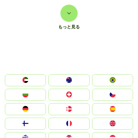
もっと見る
الإمارات العربية المتحدة
Australia
Brazil
България
Switzerland
Czechia
Deutschland
Denmark
España
Suomi
France
United Kingdom