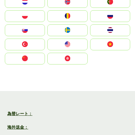
Nederland
Norge
Portugal
Polska
România
Россия
Slovensko
Ruoŧŧa
ไทย
Türkiye
United States
Vietnam
中国
中國香港特別行政區
為替レート：
海外送金：