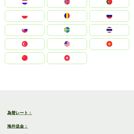
Nederland
Norge
Portugal
Polska
România
Россия
Slovensko
Ruoŧŧa
ไทย
Türkiye
United States
Vietnam
中国
中國香港特別行政區
為替レート：
海外送金：