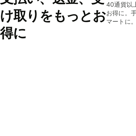
40通貨以
け取りをもっとお
お得に。
マートに
得に