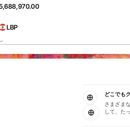
LBP
どこでもグ⁠
さまざま
して、た