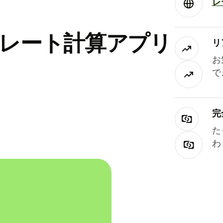
レ
替レート計算アプリ
リ
お
で
完
た
わ