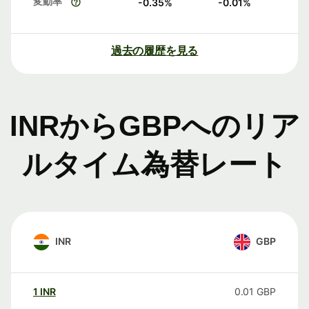
変動率
-0.35
%
-0.01
%
過去の履歴を見る
INRからGBPへのリア
ルタイム為替レート
INR
GBP
1
INR
0.01
GBP