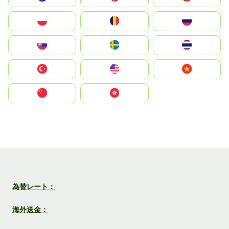
Polska
România
Россия
Slovensko
Ruoŧŧa
ไทย
Türkiye
United States
Vietnam
中国
中國香港特別行政區
為替レート：
海外送金：