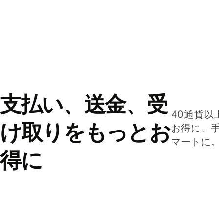
支払い、送金、受
40通貨以
け取りをもっとお
お得に。
マートに
得に