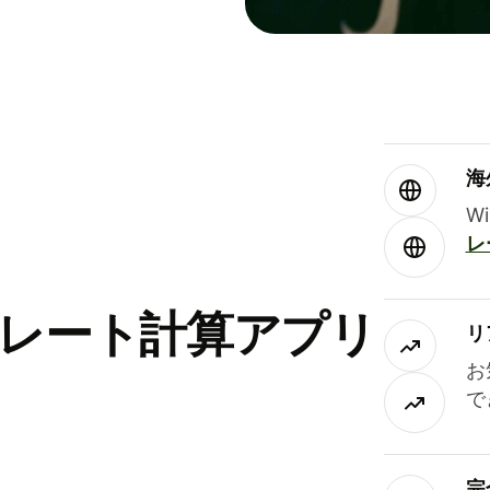
海
W
レ
替レート計算アプリ
リ
お
で
完