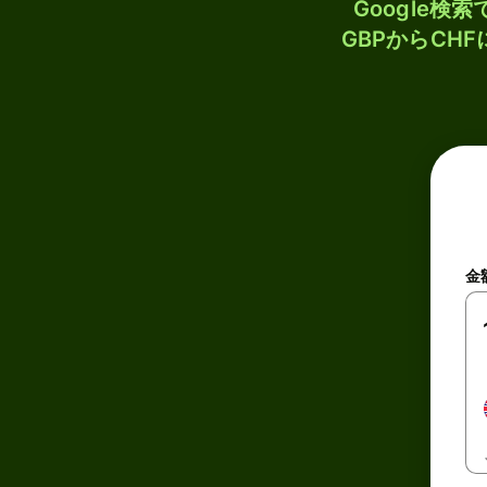
Google
GBPからCH
金