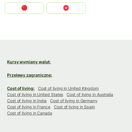
中国
中國香港特別行政區
Kursy wymiany walut:
Przelewy zagraniczne:
Cost of living:
Cost of living in United Kingdom
Cost of living in United States
Cost of living in Australia
Cost of living in India
Cost of living in Germany
Cost of living in France
Cost of living in Spain
Cost of living in Canada