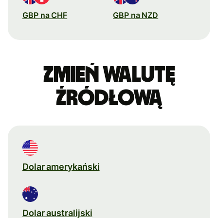
GBP na CHF
GBP na NZD
Zmień walutę
źródłową
Dolar amerykański
Dolar australijski