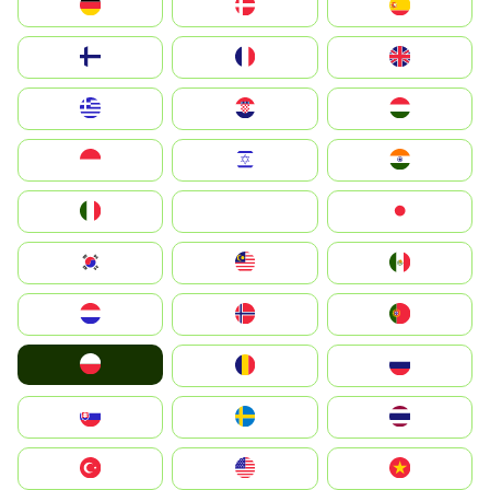
Deutschland
Denmark
España
Suomi
France
United Kingdom
Greece
Hrvatska
Magyarország
Indonesia
Israel
India
Italia
JA
Japan
South Korea
Malay
Mexico
Nederland
Norge
Portugal
Polska
România
Россия
Slovensko
Ruoŧŧa
ไทย
Türkiye
United States
Vietnam