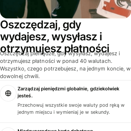
Oszczędzaj, gdy
wydajesz, wysyłasz i
otrzymujesz płatności
Oszczędzaj pieniądze, gdy wysyłasz, wydajesz i
otrzymujesz płatności w ponad 40 walutach.
Wszystko, czego potrzebujesz, na jednym koncie, w
dowolnej chwili.
Zarządzaj pieniędzmi globalnie, gdziekolwiek
jesteś.
Przechowuj wszystkie swoje waluty pod ręką w
jednym miejscu i wymieniaj je w sekundy.