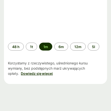
Przedział
48 h
1t
1m
6m
12m
5l
czasu
Korzystamy z rzeczywistego, uśrednionego kursu
wymiany, bez podstępnych marż ukrywających
opłaty.
Dowiedz się więcej