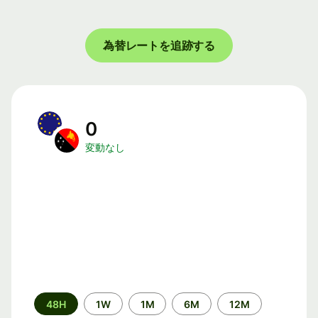
為替レートを追跡する
0
変動なし
期
48H
1W
1M
6M
12M
間