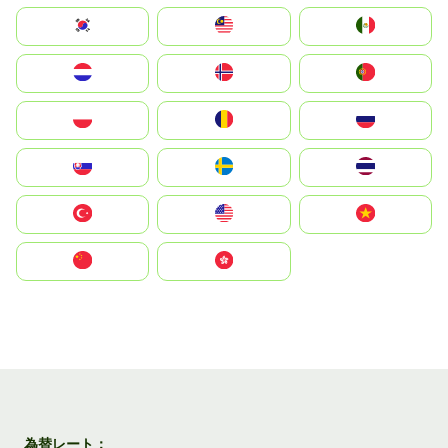
South Korea
Malay
Mexico
Nederland
Norge
Portugal
Polska
România
Россия
Slovensko
Ruoŧŧa
ไทย
Türkiye
United States
Vietnam
中国
中國香港特別行政區
為替レート：