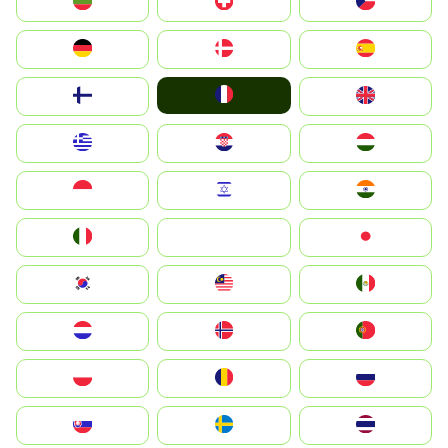
България
Switzerland
Czechia
Deutschland
Denmark
España
France
Suomi
United Kingdom
Greece
Hrvatska
Magyarország
Indonesia
Israel
India
Italia
JA
Japan
South Korea
Malay
Mexico
Nederland
Norge
Portugal
Polska
România
Россия
Slovensko
Ruoŧŧa
ไทย