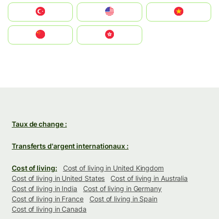
Türkiye
United States
Vietnam
中国
中國香港特別行政區
Taux de change :
Transferts d'argent internationaux :
Cost of living:
Cost of living in United Kingdom
Cost of living in United States
Cost of living in Australia
Cost of living in India
Cost of living in Germany
Cost of living in France
Cost of living in Spain
Cost of living in Canada