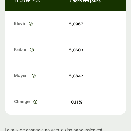
1 EUR en PGK
7 derniers jours
Élevé
5,0967
Faible
5,0603
Moyen
5,0842
Change
-0.11
%
Le taux de change euro vers le kina papouasien est