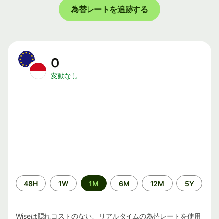
為替レートを追跡する
0
変動なし
期
48H
1W
1M
6M
12M
5Y
間
Wiseは隠れコストのない、リアルタイムの為替レートを使用