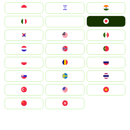
Indonesia
Israel
India
Japan
Italia
JA
South Korea
Malay
Mexico
Nederland
Norge
Portugal
Polska
România
Россия
Slovensko
Ruoŧŧa
ไทย
Türkiye
United States
Vietnam
中国
中國香港特別行政區