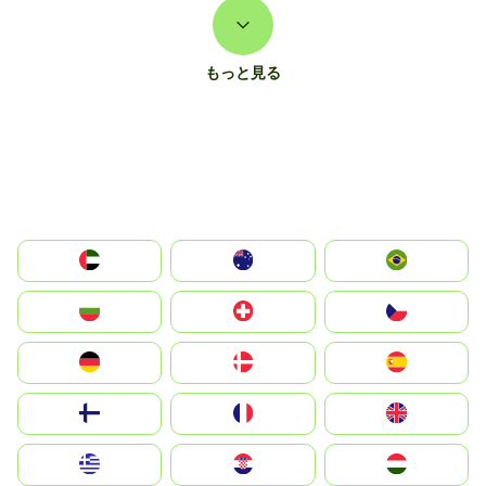
もっと見る
الإمارات العربية المتحدة
Australia
Brazil
България
Switzerland
Czechia
Deutschland
Denmark
España
Suomi
France
United Kingdom
Greece
Hrvatska
Magyarország