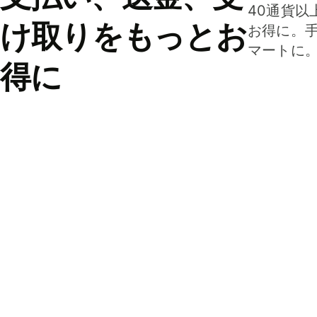
40通貨以
け取りをもっとお
お得に。
マートに
得に