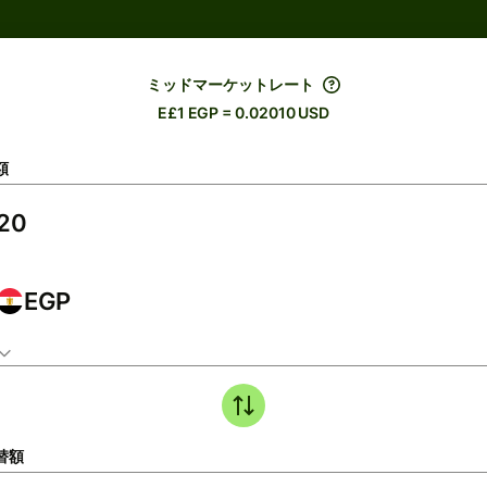
ミッドマーケットレート
E£1 EGP = 0.02010 USD
額
EGP
替額