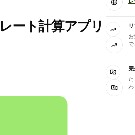
レ
替レート計算アプリ
リ
お
で
完
た
わ