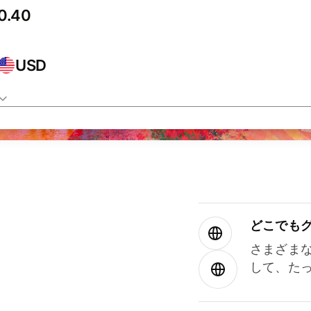
USD
どこでもグ⁠
さまざま
して、た