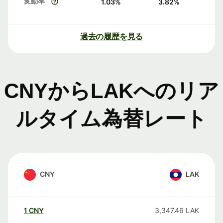
変動率
1.03
%
3.82
%
過去の履歴を見る
CNYからLAKへのリア
ルタイム為替レート
CNY
LAK
1
CNY
3,347.46
LAK