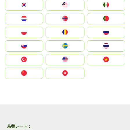
South Korea
Malay
Mexico
Nederland
Norge
Portugal
Polska
România
Россия
Slovensko
Ruoŧŧa
ไทย
Türkiye
United States
Vietnam
中国
中國香港特別行政區
為替レート：