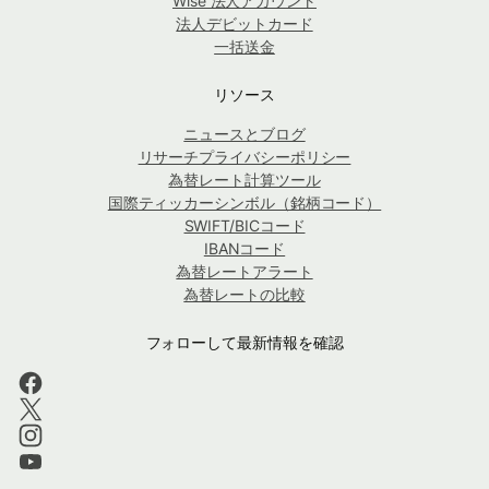
Wise 法人アカウント
法人デビットカード
一括送金
リソース
ニュースとブログ
リサーチプライバシーポリシー
為替レート計算ツール
国際ティッカーシンボル（銘柄コード）
SWIFT/BICコード
IBANコード
為替レートアラート
為替レートの比較
フォローして最新情報を確認