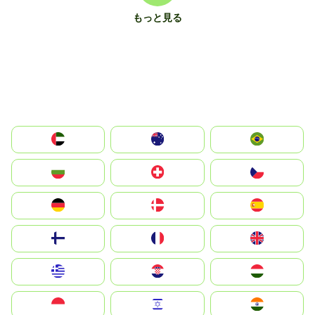
もっと見る
الإمارات العربية المتحدة
Australia
Brazil
България
Switzerland
Czechia
Deutschland
Denmark
España
Suomi
France
United Kingdom
Greece
Hrvatska
Magyarország
Indonesia
Israel
India