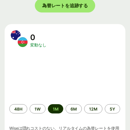
為替レートを追跡する
0
変動なし
期
48H
1W
1M
6M
12M
5Y
間
Wiseは隠れコストのない、リアルタイムの為替レートを使用