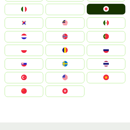
Japan
Italia
JA
South Korea
Malay
Mexico
Nederland
Norge
Portugal
Polska
România
Россия
Slovensko
Ruoŧŧa
ไทย
Türkiye
United States
Vietnam
中国
中國香港特別行政區