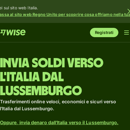
i sul sito web Italia.
assa al sito web Regno Unito per scoprire cosa offriamo nella tua 
Registrati
Invia soldi verso
l'Italia dal
Lussemburgo
Trasferimenti online veloci, economici e sicuri verso
l'Italia dal Lussemburgo.
Oppure, invia denaro dall'Italia verso il Lussemburgo.