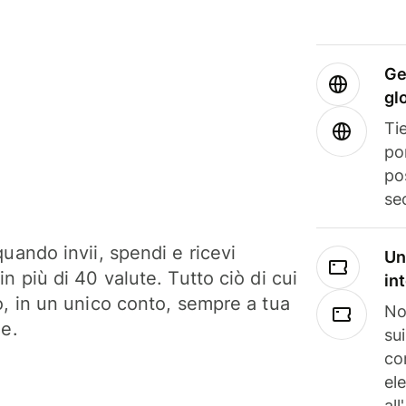
Ge
gl
Tie
po
po
se
uando invii, spendi e ricevi
Un
n più di 40 valute. Tutto ciò di cui
in
o, in un unico conto, sempre a tua
No
ne.
su
co
el
all