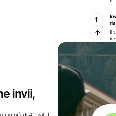
In
ri
Il
lo
e invii,
ti in più di 40 valute.