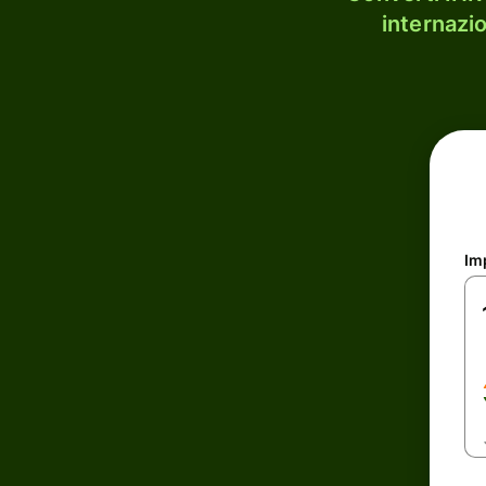
internazi
Im