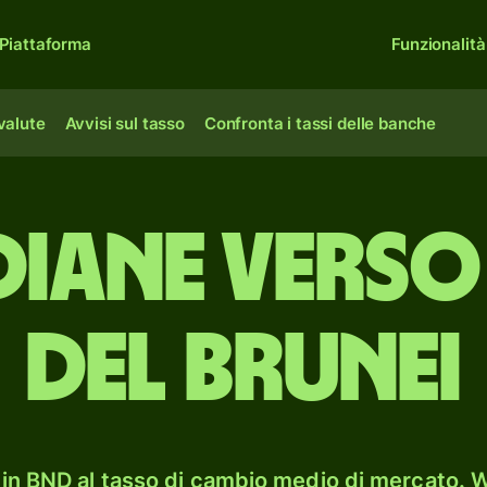
Piattaforma
Funzionalità
 valute
Avvisi sul tasso
Confronta i tassi delle banche
ndiane verso
del Brunei
in BND al tasso di cambio medio di mercato. W