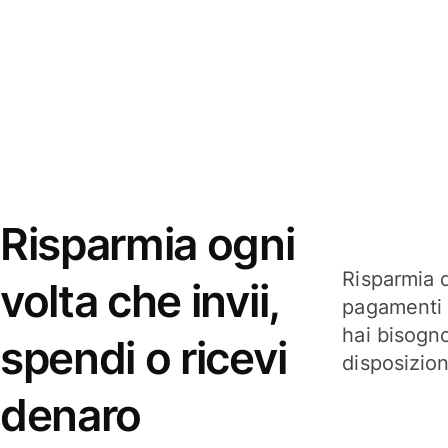
Risparmia ogni
Risparmia q
volta che invii,
pagamenti i
hai bisogn
spendi o ricevi
disposizio
denaro