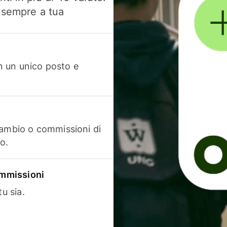
, sempre a tua
in un unico posto e
cambio o commissioni di
o.
commissioni
u sia.