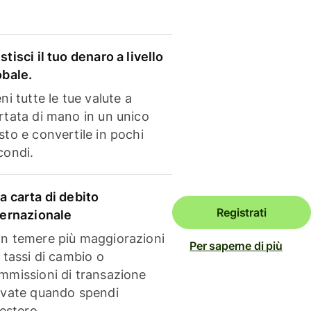
stisci il tuo denaro a livello
obale.
ni tutte le tue valute a
rtata di mano in un unico
sto e convertile in pochi
condi.
a carta di debito
Registrati
ternazionale
n temere più maggiorazioni
Per saperne di più
i tassi di cambio o
mmissioni di transazione
evate quando spendi
'estero.