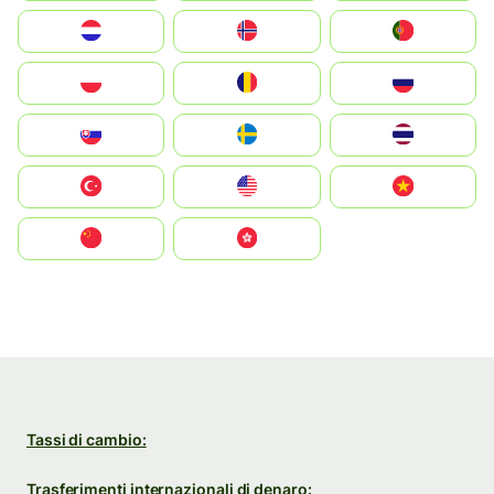
Nederland
Norge
Portugal
Polska
România
Россия
Slovensko
Ruoŧŧa
ไทย
Türkiye
United States
Vietnam
中国
中國香港特別行政區
Tassi di cambio:
Trasferimenti internazionali di denaro: