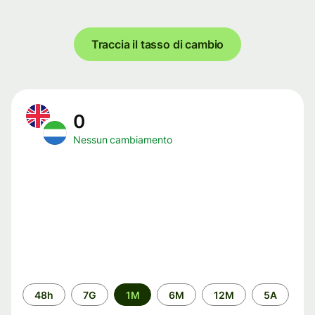
Traccia il tasso di cambio
0
Nessun cambiamento
Periodo
48h
7G
1M
6M
12M
5A
di