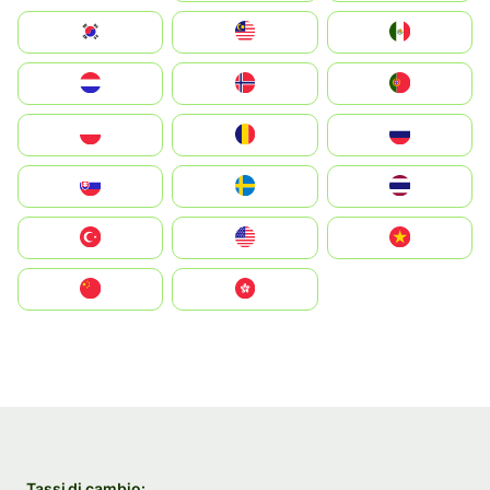
South Korea
Malay
Mexico
Nederland
Norge
Portugal
Polska
România
Россия
Slovensko
Ruoŧŧa
ไทย
Türkiye
United States
Vietnam
中国
中國香港特別行政區
Tassi di cambio: