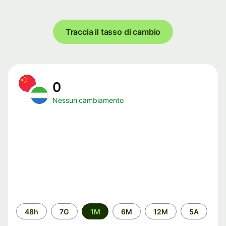
Traccia il tasso di cambio
0
Nessun cambiamento
Periodo
48h
7G
1M
6M
12M
5A
di