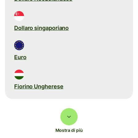
Dollaro singaporiano
Euro
Fiorino Ungherese
Mostra di più