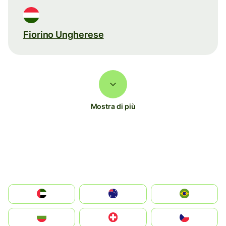
Fiorino Ungherese
Mostra di più
الإمارات العربية المتحدة
Australia
Brazil
България
Switzerland
Czechia