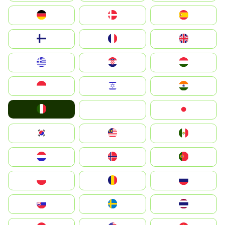
Deutschland
Denmark
España
Suomi
France
United Kingdom
Greece
Hrvatska
Magyarország
Indonesia
Israel
India
Italia
JA
Japan
South Korea
Malay
Mexico
Nederland
Norge
Portugal
Polska
România
Россия
Slovensko
Ruoŧŧa
ไทย