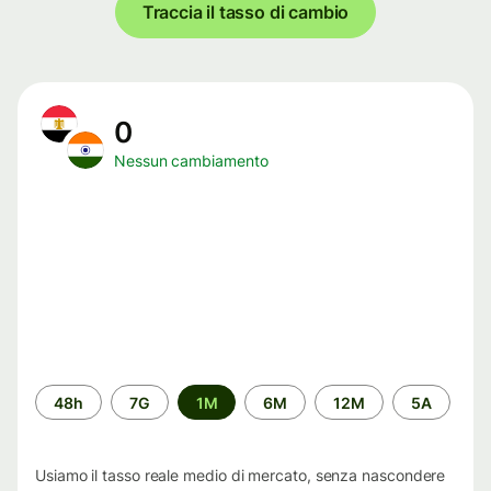
Traccia il tasso di cambio
0
Nessun cambiamento
Periodo
48h
7G
1M
6M
12M
5A
di
tempo
Usiamo il tasso reale medio di mercato, senza nascondere