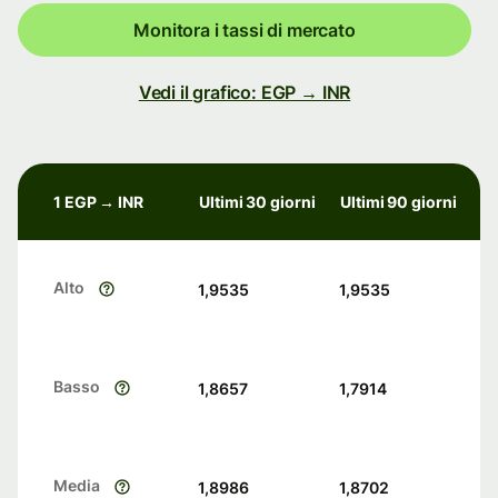
Monitora i tassi di mercato
Vedi il grafico: EGP → INR
1 EGP → INR
Ultimi 30 giorni
Ultimi 90 giorni
Alto
1,9535
1,9535
Basso
1,8657
1,7914
Media
1,8986
1,8702