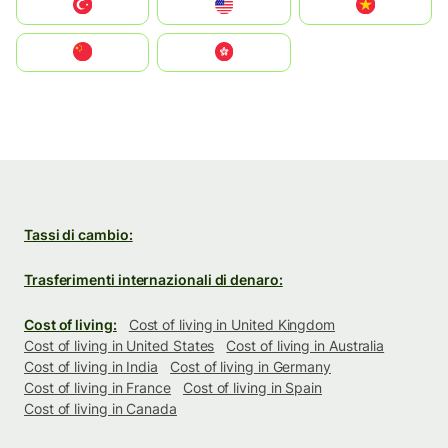
Türkiye
United States
Vietnam
中国
中國香港特別行政區
Tassi di cambio:
Trasferimenti internazionali di denaro:
Cost of living:
Cost of living in United Kingdom
Cost of living in United States
Cost of living in Australia
Cost of living in India
Cost of living in Germany
Cost of living in France
Cost of living in Spain
Cost of living in Canada